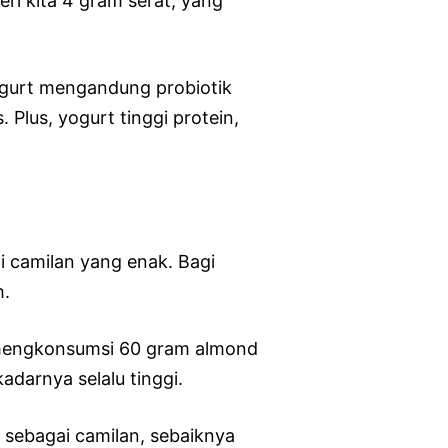
i kita 4 gram serat, yang
ogurt mengandung probiotik
us, yogurt tinggi protein,
i camilan yang enak. Bagi
h.
mengkonsumsi 60 gram almond
darnya selalu tinggi.
 sebagai camilan, sebaiknya