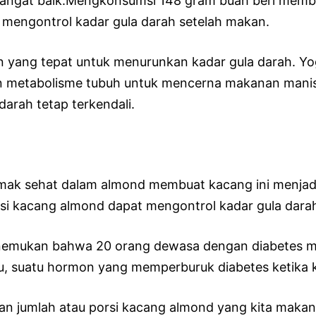
angat baik.Mengkonsumsi 148 gram buah beri member
engontrol kadar gula darah setelah makan.
n yang tepat untuk menurunkan kadar gula darah. Y
etabolisme tubuh untuk mencerna makanan manis. Pl
arah tetap terkendali.
lemak sehat dalam almond membuat kacang ini menjad
si kacang almond dapat mengontrol kadar gula dara
enemukan bahwa 20 orang dewasa dengan diabetes 
u, suatu hormon yang memperburuk diabetes ketika ka
n jumlah atau porsi kacang almond yang kita makan