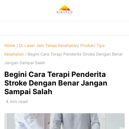
Skip
to
content
Home
/
Dr Laser Jam Terapi Kesehatan
/
Produk
/
Tips
Kesehatan
/ Begini Cara Terapi Penderita Stroke Dengan Benar
Jangan Sampai Salah
Begini Cara Terapi Penderita
Stroke Dengan Benar Jangan
Sampai Salah
4 min read