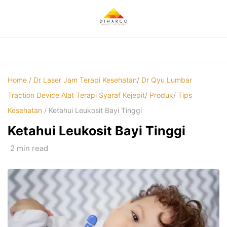
Skip
to
content
Home
/
Dr Laser Jam Terapi Kesehatan
/
Dr Qyu Lumbar
Traction Device Alat Terapi Syaraf Kejepit
/
Produk
/
Tips
Kesehatan
/ Ketahui Leukosit Bayi Tinggi
Ketahui Leukosit Bayi Tinggi
2 min read