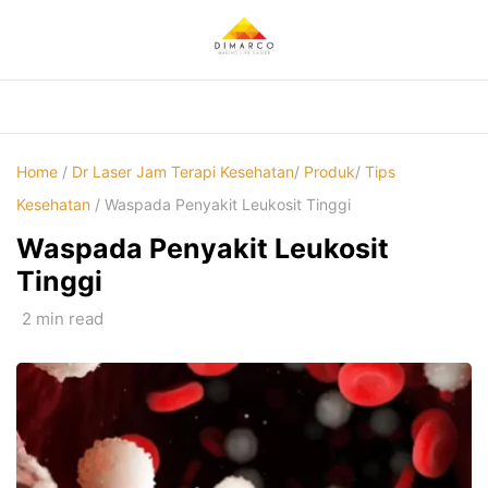
Skip
to
content
Home
/
Dr Laser Jam Terapi Kesehatan
/
Produk
/
Tips
Kesehatan
/ Waspada Penyakit Leukosit Tinggi
Waspada Penyakit Leukosit
Tinggi
2 min read