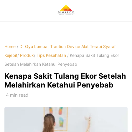
Skip
to
content
Home
/
Dr Qyu Lumbar Traction Device Alat Terapi Syaraf
Kejepit
/
Produk
/
Tips Kesehatan
/ Kenapa Sakit Tulang Ekor
Setelah Melahirkan Ketahui Penyebab
Kenapa Sakit Tulang Ekor Setelah
Melahirkan Ketahui Penyebab
4 min read