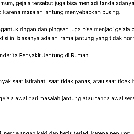
umum, gejala tersebut juga bisa menjadi tanda adan
ak karena masalah jantung menyebabkan pusing.
engantuk ringan dan pingsan juga bisa menjadi gejala
si ini biasanya adalah irama jantung yang tidak nor
enderita Penyakit Jantung di Rumah
ak saat istirahat, saat tidak panas, atau saat tida
gejala awal dari masalah jantung atau tanda awal se
i, pergelangan kaki dan betis terjadi karena penump