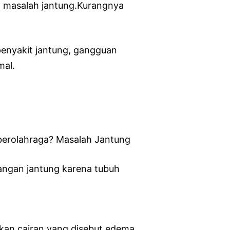
ya masalah jantung.Kurangnya
 penyakit jantung, gangguan
mal.
k berolahraga? Masalah Jantung
rangan jantung karena tubuh
ukan cairan yang disebut edema.