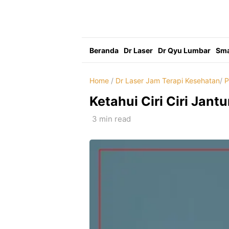
Skip
to
content
Beranda
Dr Laser
Dr Qyu Lumbar
Sma
Home
/
Dr Laser Jam Terapi Kesehatan
/
P
Ketahui Ciri Ciri Jan
3 min read