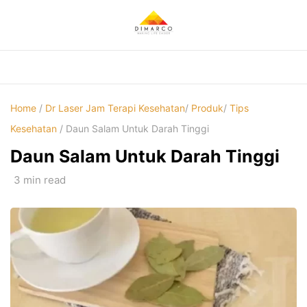
Skip
to
content
Home
/
Dr Laser Jam Terapi Kesehatan
/
Produk
/
Tips
Kesehatan
/ Daun Salam Untuk Darah Tinggi
Daun Salam Untuk Darah Tinggi
3 min read